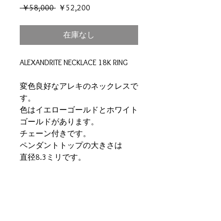
通
セ
 ￥58,000 
￥52,200
常
ー
価
ル
在庫なし
格
価
格
ALEXANDRITE NECKLACE 18K RING
変色良好なアレキのネックレスで
す。
色はイエローゴールドとホワイト
ゴールドがあります。
チェーン付きです。
ペンダントトップの大きさは
直径8.3ミリです。
チェーンの長さの調節できますの
で
ご注文の際にメールをいただける
と幸いです。