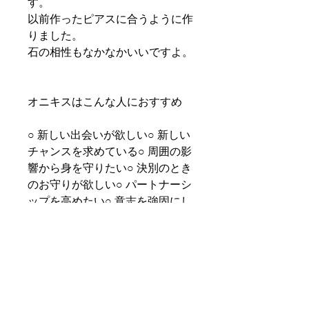
す。
以前作ったピアスに合うように作
りました。
石の相性もなかなかいいですよ。
オニキスはこんな人におすすめ
○ 新しい出会いが欲しい○ 新しい
チャンスを求めている○ 周囲の影
響から身を守りたい○ 決別のとき
のお守りが欲しい○ パートナーシ
ップを高めたい○ 意志を強固にし
目標を達成したい○ 集中力を高め
たい○ ネガティブな感情を鎮めた
い○ 悪い誘惑や欲望を断ち切りた
い○ 新しい自分に生まれ変わりた
い○ 魔よけのお守り石が欲しい○
よくスポーツをする