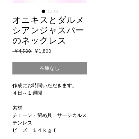
オニキスとダルメ
シアンジャスパー
のネックレス
通
セ
 ￥4,500 
￥1,800
常
ー
価
ル
在庫なし
格
価
格
作成にお時間いただきます。
４日～１週間
素材
チェーン・留め具 サージカルス
テンレス
ビーズ １４ｋｇｆ