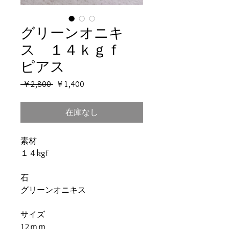
グリーンオニキ
ス １４ｋｇｆ
ピアス
通
セ
 ￥2,800 
￥1,400
常
ー
価
ル
在庫なし
格
価
格
素材
１４kgf
石
グリーンオニキス
サイズ
12ｍｍ