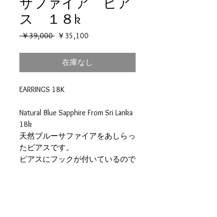
サファイア ピア
ス １８k
通
セ
 ￥39,000 
￥35,100
常
ー
価
ル
在庫なし
格
価
格
EARRINGS 18K
Natural Blue Sapphire From Sri Lanka
18k
天然ブルーサファイアをあしらっ
たピアスです。
ピアスにフックが付いているので
紛失防止に役立ちます。
フック１５ミリ
ピアス装飾部分２０ミリ
石の大きさ5ミリ