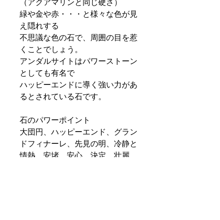
（アクアマリンと同じ硬さ）
緑や金や赤・・・と様々な色が見
え隠れする
不思議な色の石で、周囲の目を惹
くことでしょう。
アンダルサイトはパワーストーン
としても有名で
ハッピーエンドに導く強い力があ
るとされている石です。
石のパワーポイント
大団円、ハッピーエンド、グラン
ドフィナーレ、先見の明、冷静と
情熱、安堵、安心、決定、壮麗、
壮大、美学、構成力、指揮能力、
リーダー、誇り、自信、能力発
揮、判断力、強運、幸運、歓喜、
許容力、放出、聡明、直感力、理
解力、実行力、魅了する、惹き付