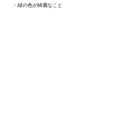
・緑の色が綺麗なこと
・キラキラ感があること
・内包物が少なめであること
総合的に揃っているこの石は
かなりレアな石になるのは
間違いないです。
オーダーメイドも受け付けてま
す。