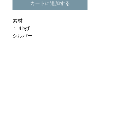
カートに追加する
素材
１４kgf
シルバー
石
青紫 スピネル 14kgf 5ミリ
薄い青 アクアマリン シルバ
ー 975 6ミリ
鮮やかな青 ブルートパーズ シ
ルバー975 4ミリ
チェーンは付属しません。