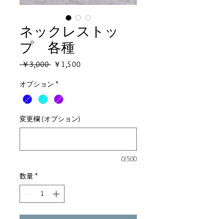
ネックレストッ
プ 各種
通
セ
 ￥3,000 
￥1,500
常
ー
オプション
価
*
ル
格
価
格
変更欄 (オプション)
0/500
数量
*