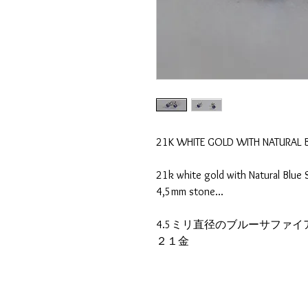
21K WHITE GOLD WITH NATURAL B
21k white gold with Natural Blue S
4,5mm stone...
4.5ミリ直径のブルーサファイ
２１金