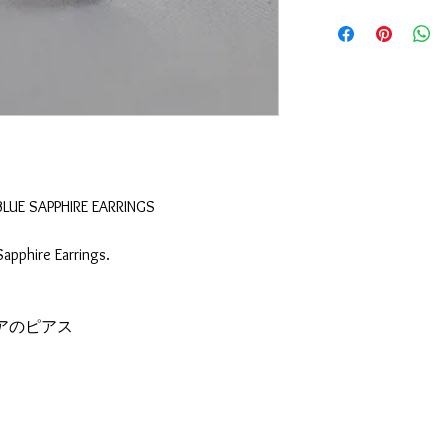
LUE SAPPHIRE EARRINGS
apphire Earrings.
アのピアス