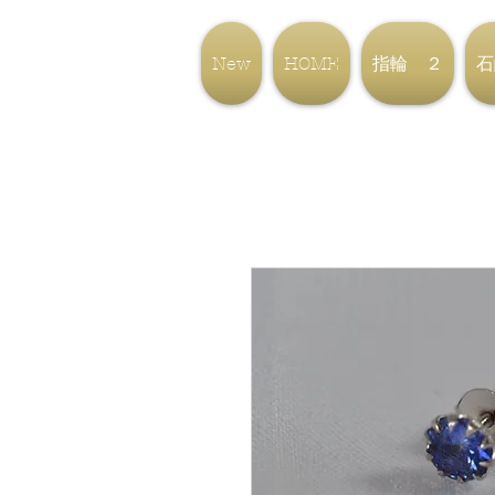
New
HOME
指輪 ２
石