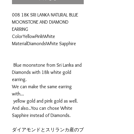
格
価
格
008 18K SRI LANKA NATURAL BLUE
MOONSTONE AND DIAMOND
EARRING
ColorYellowPinkWhite
MaterialDiamondsWhite Sapphire
Blue moonstone from Sri Lanka and
Diamonds with 18k white gold
earring.
We can make the same earring
with...
yellow gold and pink gold as well.
And also..You can chose White
Sapphire instead of Diamonds.
ダイアモンドとスリランカ産のブ