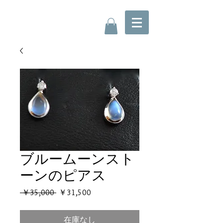
ブルームーンスト
ーンのピアス
通
セ
 ￥35,000 
￥31,500
常
ー
価
ル
在庫なし