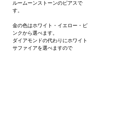
ルームーンストーンのピアスで
す。
金の色はホワイト・イエロー・ピ
ンクから選べます。
ダイアモンドの代わりにホワイト
サファイアを選べますので
ご希望の方はメールにてお知らせ
下さい。
この商品は全てオーダーになりま
すので
３週間ほど時間がかかりますので
その点のみご了承いただきまして
オーダーされすようお願いいたし
ます。
sales@goldsoukgems.com