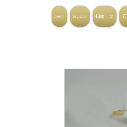
New
HOME
指輪 ２
石