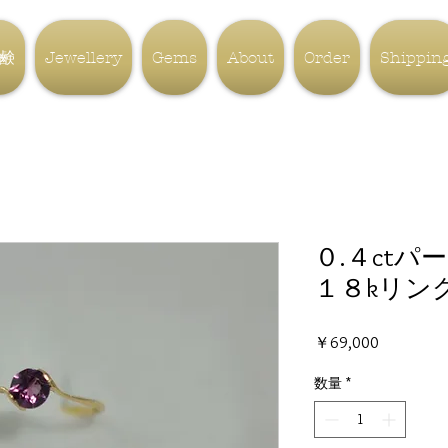
鹸
Jewellery
Gems
About
Order
Shippin
０.４ct
１８kリン
価
￥69,000
格
数量
*