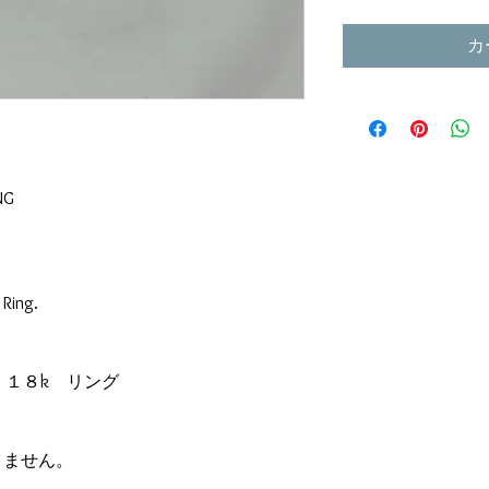
カ
NG
 Ring.
 １８k リング
きません。