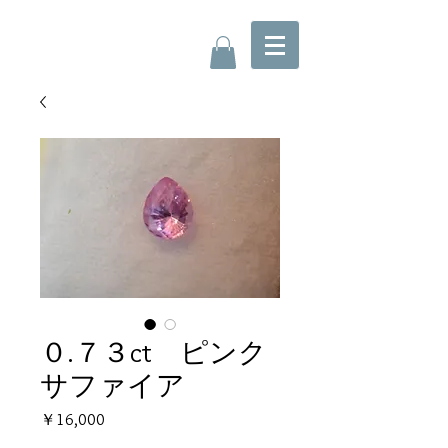
０.７３ct ピンク
サファイア
価
￥16,000
格