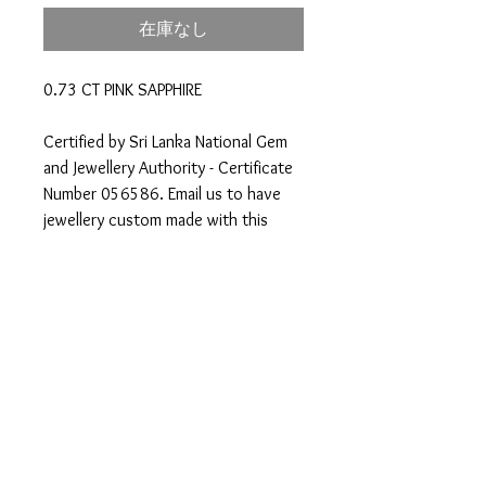
在庫なし
0.73 CT PINK SAPPHIRE
Certified by Sri Lanka National Gem
and Jewellery Authority - Certificate
Number 056586. Email us to have
jewellery custom made with this
gemstone.
スリランカの国営ラボでサファイ
アとして鑑別を受けた石です。
番号は０５６５８６
sales@goldsoukgems.c
om
© 2023 著作権表示の例 -
Wix.com
で作成された