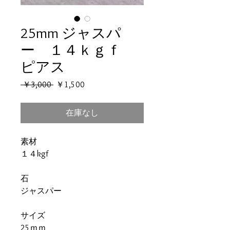
25mm ジャスパ
ー １４ｋｇｆ
ピアス
通
セ
 ￥3,000 
￥1,500
常
ー
価
ル
在庫なし
格
価
格
素材
１４kgf
石
ジャスパー
サイズ
25ｍｍ